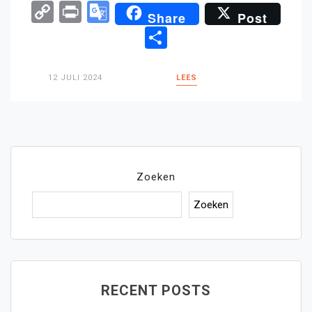
Copy
Print
Google
Share
Post
Link
Translate
Delen
12 JULI 2024
LEES
Zoeken
Zoeken
RECENT POSTS