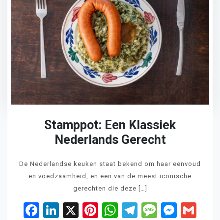
Stamppot: Een Klassiek
Nederlands Gerecht
De Nederlandse keuken staat bekend om haar eenvoud
en voedzaamheid, en een van de meest iconische
gerechten die deze […]
Facebook
LinkedIn
X
Pinterest
WhatsApp
Telegram
Messag
Mess
Gm