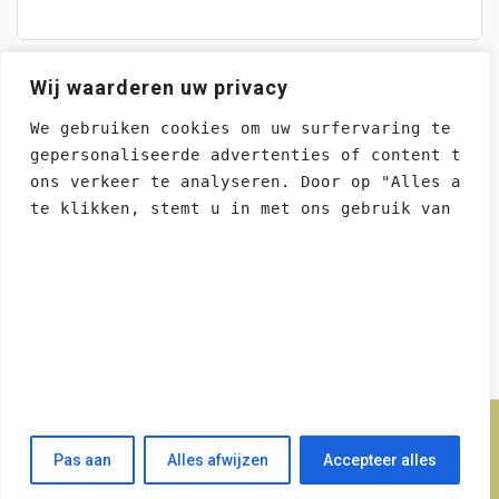
Wij waarderen uw privacy
We gebruiken cookies om uw surfervaring te ver
gepersonaliseerde advertenties of content te t
ons verkeer te analyseren. Door op "Alles acce
te klikken, stemt u in met ons gebruik van coo
CONTACT
Stuur een email voor
adverteringsmogelijkheden
This website uses cookies to ensure you get
the best experience on our website.
Learn more
Got it!
Proudly powered by WordPress
Powered by WebsitePolicies
Pas aan
Alles afwijzen
Accepteer alles
Theme: moina by ashathemes.