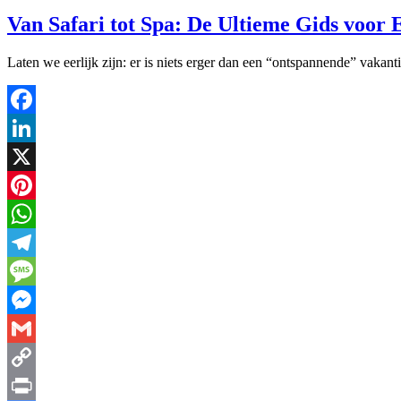
Van Safari tot Spa: De Ultieme Gids voor E
Laten we eerlijk zijn: er is niets erger dan een “ontspannende” vaka
Facebook
LinkedIn
X
Pinterest
WhatsApp
Telegram
Message
Messenger
Gmail
Copy