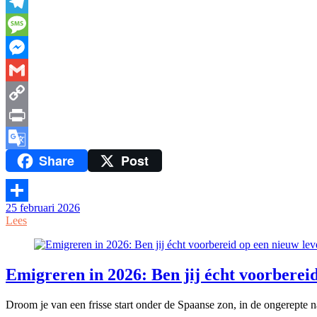
WhatsApp
Telegram
Message
Messenger
Gmail
Copy
Link
Print
Share
Post
Google
Translate
25 februari 2026
Delen
Lees
Emigreren in 2026: Ben jij écht voorbereid
Droom je van een frisse start onder de Spaanse zon, in de ongerepte 