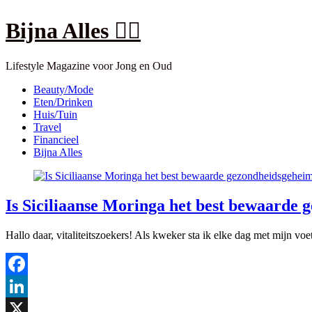
Skip
Bijna Alles 👍🏽
to
content
Lifestyle Magazine voor Jong en Oud
Close
Beauty/Mode
Menu
Eten/Drinken
Huis/Tuin
Travel
Financieel
Bijna Alles
Is Siciliaanse Moringa het best bewaarde
Hallo daar, vitaliteitszoekers! Als kweker sta ik elke dag met mijn v
Facebook
LinkedIn