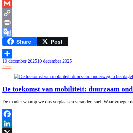
Messenger
Gmail
Copy
Link
Print
Share
Post
Google
Translate
10 december 2025
10 december 2025
Delen
Lees
De toekomst van mobiliteit: duurzaam onde
De manier waarop we ons verplaatsen verandert snel. Waar vroeger de
Facebook
LinkedIn