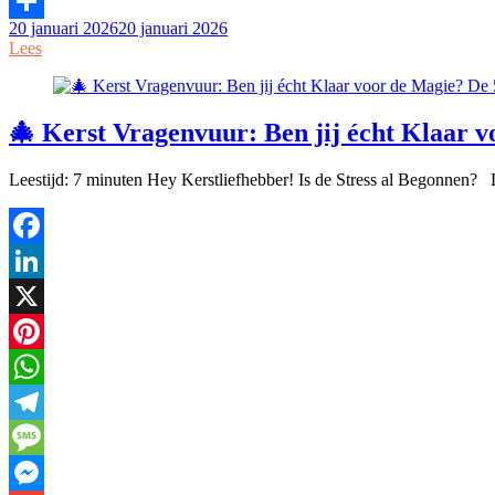
20 januari 2026
20 januari 2026
Delen
Lees
🎄 Kerst Vragenvuur: Ben jij écht Klaar v
Leestijd: 7 minuten Hey Kerstliefhebber! Is de Stress al Begonnen?
Facebook
LinkedIn
X
Pinterest
WhatsApp
Telegram
Message