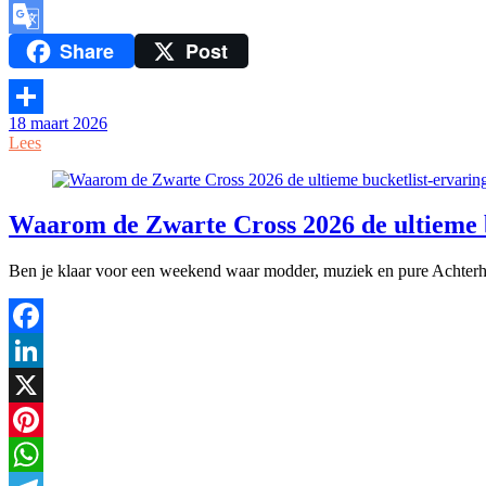
Link
Print
Share
Post
Google
Translate
18 maart 2026
Delen
Lees
Waarom de Zwarte Cross 2026 de ultieme b
Ben je klaar voor een weekend waar modder, muziek en pure Achterho
Facebook
LinkedIn
X
Pinterest