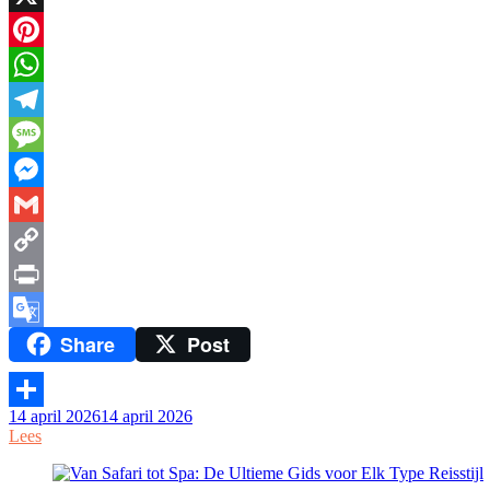
X
Pinterest
WhatsApp
Telegram
Message
Messenger
Gmail
Copy
Link
Print
Share
Post
Google
Translate
14 april 2026
14 april 2026
Delen
Lees