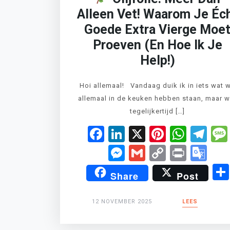
Alleen Vet! Waarom Je Éc
Goede Extra Vierge Moe
Proeven (en Hoe Ik Je
Help!)
Hoi allemaal! Vandaag duik ik in iets wat 
allemaal in de keuken hebben staan, maar w
tegelijkertijd […]
Facebook
LinkedIn
X
Pinteres
What
Te
Messenger
Gmail
Copy
Print
Go
Link
Tr
Share
Post
12 NOVEMBER 2025
LEES