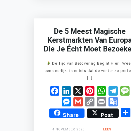
De 5 Meest Magische
Kerstmarkten Van Europ
Die Je Écht Moet Bezoek
De Tijd van Betovering Begint Hier Wee
eens eerlijk: is er iets dat de winter zo perf
[…]
Facebook
LinkedIn
X
Pinteres
What
Te
Messenger
Gmail
Copy
Print
Go
Link
Tr
Share
Post
4 NOVEMBER 2025
LEES