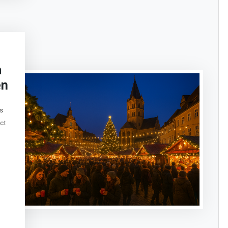
a
en
s
ect
t
sApp
legram
Message
ogle
anslate
Delen