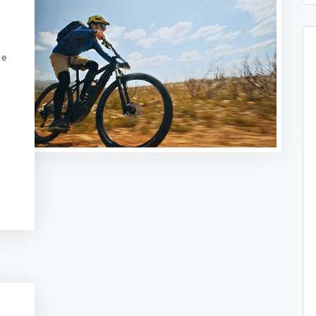
de
t
sApp
legram
Message
ogle
anslate
Delen