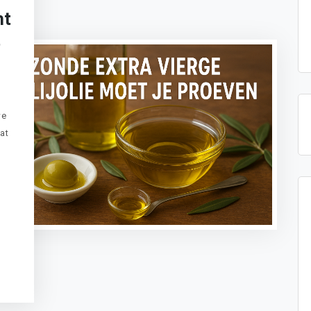
ht
t
we
at
t
sApp
legram
Message
ogle
anslate
Delen