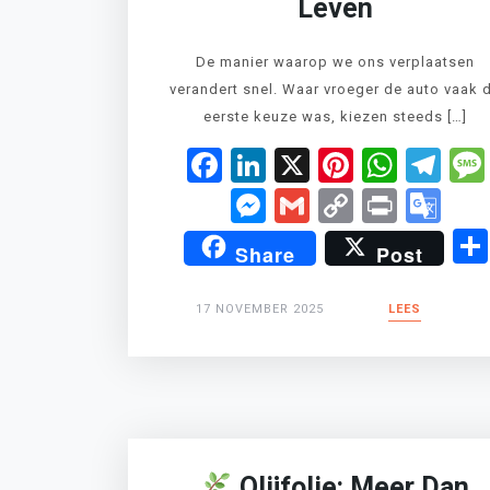
Leven
De manier waarop we ons verplaatsen
verandert snel. Waar vroeger de auto vaak 
eerste keuze was, kiezen steeds […]
Facebook
LinkedIn
X
Pinteres
What
Te
Messenger
Gmail
Copy
Print
Go
Link
Tr
Share
Post
17 NOVEMBER 2025
LEES
Olijfolie: Meer Dan