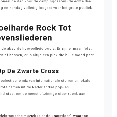
itioneel de dag voor de campinggasten (de echte die-
dag en zondag volledig losgaat voor het grote publiek.
oeiharde Rock Tot
vensliederen
 de absurde hoeveelheid podia. Er zijn er maar liefst
 of hossen, er is altijd een plek die bij je mood past.
Op De Zwarte Cross
n eclectische mix van internationale sterren en lokale
grote namen uit de Nederlandse pop- en
end staat om de meest uitzinnige sfeer (denk aan
lektronische muziek is er de ‘Dansvloer’, waar top-