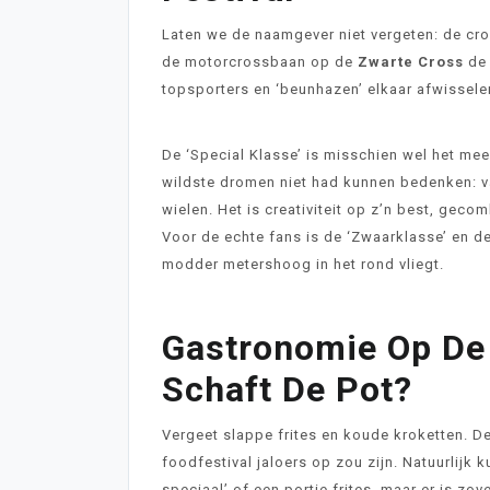
Laten we de naamgever niet vergeten: de cros
de motorcrossbaan op de
Zwarte Cross
de 
topsporters en ‘beunhazen’ elkaar afwissele
De ‘Special Klasse’ is misschien wel het mees
wildste dromen niet had kunnen bedenken: v
wielen. Het is creativiteit op z’n best, gec
Voor de echte fans is de ‘Zwaarklasse’ en d
modder metershoog in het rond vliegt.
Gastronomie Op De
Schaft De Pot?
Vergeet slappe frites en koude kroketten. D
foodfestival jaloers op zou zijn. Natuurlijk 
speciaal’ of een portie frites, maar er is zov