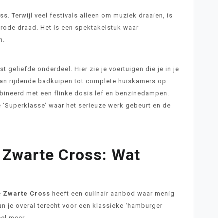
s. Terwijl veel festivals alleen om muziek draaien, is
rode draad. Het is een spektakelstuk waar
n.
t geliefde onderdeel. Hier zie je voertuigen die je in je
an rijdende badkuipen tot complete huiskamers op
ombineerd met een flinke dosis lef en benzinedampen.
e ‘Superklasse’ waar het serieuze werk gebeurt en de
 Zwarte Cross: Wat
e
Zwarte Cross
heeft een culinair aanbod waar menig
kun je overal terecht voor een klassieke ‘hamburger
eel meer.