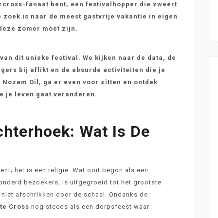
rcross-fanaat bent, een festivalhopper die zweert
p zoek is naar de meest gastvrije vakantie in eigen
 deze zomer móét zijn.
 van dit unieke festival. We kijken naar de data, de
ers bij aflikt en de absurde activiteiten die je
 Nozem Oil, ga er even voor zitten en ontdek
 je leven gaat veranderen.
hterhoek: Wat Is De
nt; het is een religie. Wat ooit begon als een
onderd bezoekers, is uitgegroeid tot het grootste
e niet afschrikken door de schaal. Ondanks de
te Cross
nog steeds als een dorpsfeest waar