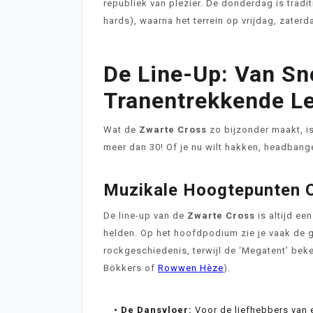
republiek van plezier. De donderdag is trad
hards), waarna het terrein op vrijdag, zater
De Line-Up: Van Sn
Tranentrekkende Le
Wat de
Zwarte Cross
zo bijzonder maakt, is
meer dan 30! Of je nu wilt hakken, headbangen
Muzikale Hoogtepunten 
De line-up van de
Zwarte Cross
is altijd ee
helden. Op het hoofdpodium zie je vaak de 
rockgeschiedenis, terwijl de ‘Megatent’ bek
Bökkers of
Rowwen Hèze
).
• De Dansvloer:
Voor de liefhebbers van e