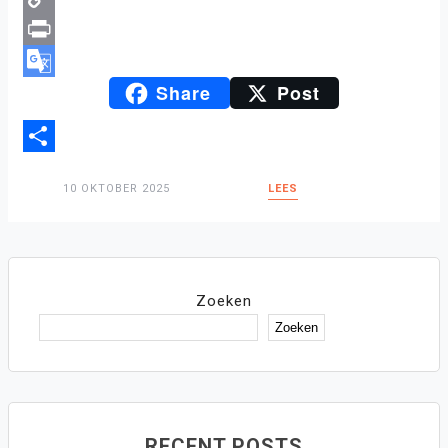
Copy
Link
Print
Share
Post
Google
Translate
Delen
10 OKTOBER 2025
LEES
Zoeken
Zoeken
RECENT POSTS