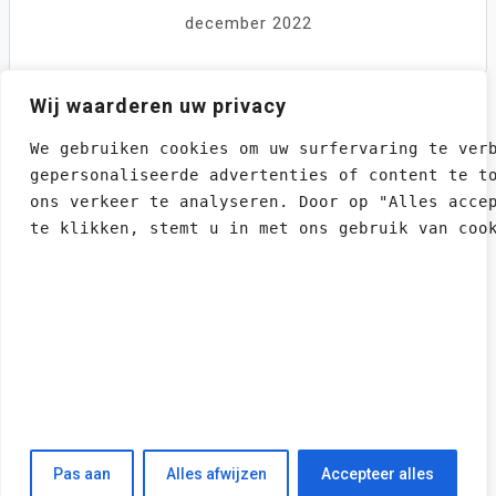
december 2022
Wij waarderen uw privacy
We gebruiken cookies om uw surfervaring te ver
gepersonaliseerde advertenties of content te t
ons verkeer te analyseren. Door op "Alles acce
te klikken, stemt u in met ons gebruik van coo
CONTACT
Stuur een email voor adverteringsmogelijkheden
This website uses cookies to ensure you get
the best experience on our website.
Learn more
Proudly powered by WordPress
Got it!
Theme: moina by ashathemes.
Powered by WebsitePolicies
Pas aan
Alles afwijzen
Accepteer alles