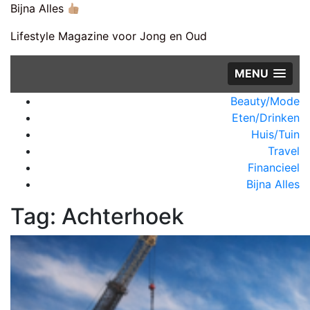
Skip
Bijna Alles
to
Lifestyle Magazine voor Jong en Oud
content
MENU
C
Beauty/Mode
M
Eten/Drinken
Huis/Tuin
Travel
Financieel
Bijna Alles
Tag:
Achterhoek