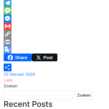
WhatsApp
Telegram
Message
Messenger
Gmail
Copy
Link
Print
Share
Post
Google
Translate
25 februari 2026
Delen
Lees
Zoeken
Zoeken
Recent Posts