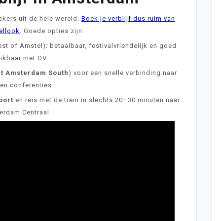
kers uit de hele wereld.
Boek je verblijf dus ruim van
ellook
. Goede opties zijn:
t of Amstel): betaalbaar, festivalvriendelijk en goed
ikbaar met OV.
et Amsterdam South
) voor een snelle verbinding naar
en conferenties.
oort
en reis met de trein in slechts 20–30 minuten naar
erdam Centraal.