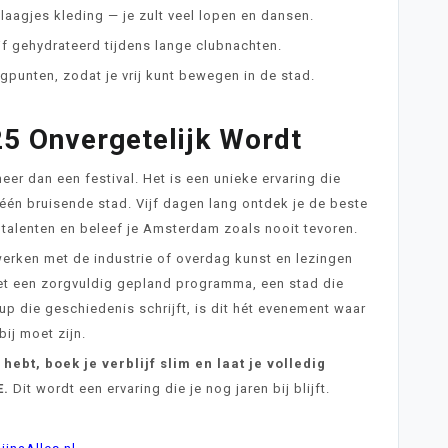
aagjes kleding — je zult veel lopen en dansen.
jf gehydrateerd tijdens lange clubnachten.
gpunten, zodat je vrij kunt bewegen in de stad.
 Onvergetelijk Wordt
eer dan een festival. Het is een unieke ervaring die
 één bruisende stad. Vijf dagen lang ontdek je de beste
 talenten en beleef je Amsterdam zoals nooit tevoren.
twerken met de industrie of overdag kunst en lezingen
et een zorgvuldig gepland programma, een stad die
-up die geschiedenis schrijft, is dit hét evenement waar
 bij moet zijn.
s hebt, boek je verblijf slim en laat je volledig
E.
Dit wordt een ervaring die je nog jaren bij blijft.