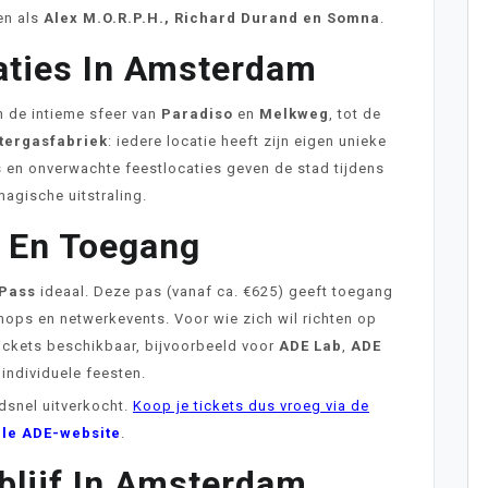
en als
Alex M.O.R.P.H., Richard Durand en Somna
.
aties In Amsterdam
n de intieme sfeer van
Paradiso
en
Melkweg
, tot de
tergasfabriek
: iedere locatie heeft zijn eigen unieke
s en onverwachte feestlocaties geven de stad tijdens
agische uitstraling.
s En Toegang
 Pass
ideaal. Deze pas (vanaf ca. €625) geeft toegang
shops en netwerkevents. Voor wie zich wil richten op
tickets beschikbaar, bijvoorbeeld voor
ADE Lab
,
ADE
individuele feesten.
dsnel uitverkocht.
Koop je tickets dus vroeg via de
ële ADE-website
.
blijf In Amsterdam