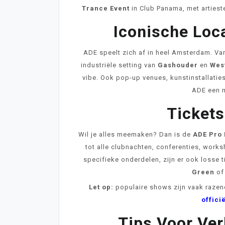
Trance Event
in Club Panama, met artiest
Iconische Loc
ADE speelt zich af in heel Amsterdam. Va
industriële setting van
Gashouder
en
Wes
vibe. Ook pop-up venues, kunstinstallatie
ADE een m
Ticket
Wil je alles meemaken? Dan is de
ADE Pro
tot alle clubnachten, conferenties, work
specifieke onderdelen, zijn er ook losse 
Green
of 
Let op:
populaire shows zijn vaak razen
offici
Tips Voor Ver