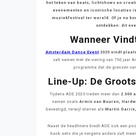
het teken van beats, lichtshows en crea
evenementen en iconische locaties is
muziekfestival ter wereld. Of je nu ko
ontdekken: dit ev
Wanneer Vind
Amsterdam Dance Event
2025 vindt plaat
valt samen met de viering van 750 jaar 
programma dat de grenzen van 
Line-Up: De Groots
Tijdens ADE 2025 treden meer dan
2.500 a
namen zoals
Armin van Buuren, Hardwe
bevestigd, terwijl sterren als
Martin Garrix
Naast de headliners biedt ADE ook een pod
back-sets die je nergens anders zult meem