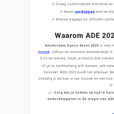
🎶 Draag comfortabele schoenen en l
🎶 Neem
oordoppen
mee en bli
🎶 Bewaar bagage bij officiële opsla
Waarom ADE 2025
Amsterdam Dance Event 2025
is veel m
muziek
, cultuur en innovatie samenbrengt in
DJ’s ter wereld, maak je kennis met nieuwe
Of je nu nachtenlang wilt dansen, wilt ne
bezoekt: ADE 2025 biedt het allemaal. M
volledig in de ban is van muziek en een line
je
👉
Zorg dat je tickets op tijd in hui
onderdompelen in de magie van AD