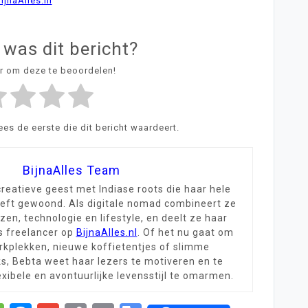
ijnaAlles.nl
 was dit bericht?
er om deze te beoordelen!
s de eerste die dit bericht waardeert.
BijnaAlles Team
creatieve geest met Indiase roots die haar hele
eeft gewoond. Als digitale nomad combineert ze
zen, technologie en lifestyle, en deelt ze haar
ls freelancer op
BijnaAlles.nl
. Of het nu gaat om
rkplekken, nieuwe koffietentjes of slimme
ks, Bebta weet haar lezers te motiveren en te
xibele en avontuurlijke levensstijl te omarmen.