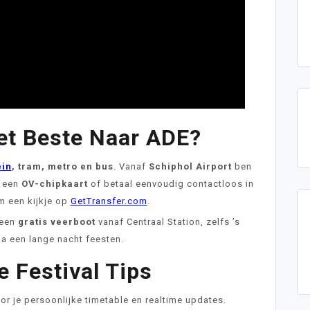
et Beste Naar ADE?
ein
, tram, metro en bus
. Vanaf
Schiphol Airport
ben
k een
OV-chipkaart
of betaal eenvoudig contactloos in
m een kijkje op
GetTransfer.com
.
 een
gratis veerboot
vanaf Centraal Station, zelfs ’s
a een lange nacht feesten.
e Festival Tips
or je persoonlijke timetable en realtime updates.