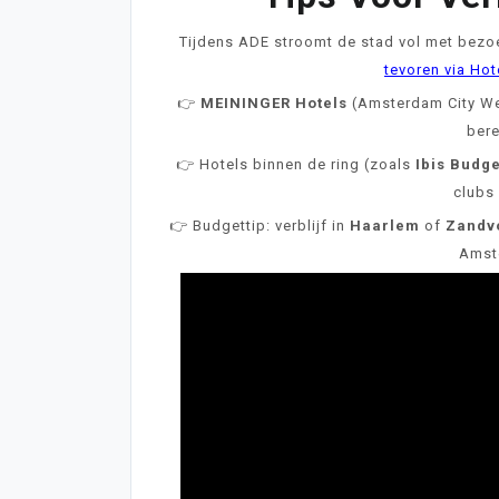
Tijdens ADE stroomt de stad vol met bezoe
tevoren via Hot
👉
MEININGER Hotels
(Amsterdam City Wes
bere
👉 Hotels binnen de ring (zoals
Ibis Budg
clubs 
👉 Budgettip: verblijf in
Haarlem
of
Zandv
Amst