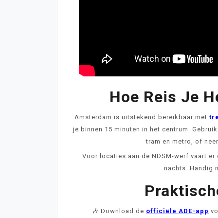
Hoe Reis Je H
Amsterdam is uitstekend bereikbaar met
tr
je binnen 15 minuten in het centrum. Gebrui
tram en metro, of nee
Voor locaties aan de NDSM-werf vaart er
nachts. Handig n
Praktisch
🎶 Download de
officiële ADE-app
vo