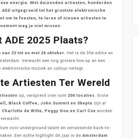
tieve energie. Met duizenden artiesten, honderden
 ADE uitgegroeid tot het grootste elektronische
mt om te feesten, te leren of nieuwe artiesten te
enement mag je niet missen.
t ADE 2025 Plaats?
s van 22 tot en met 26 oktober.
Het is de 30e editie en
Amsterdam. Verwacht een nog grotere line-up en een
elektronische muziek en cultuur verlegt.
te Artiesten Ter Wereld
rtiesten
op, verspreid over ruim
200 locaties
. Grote
ll, Black Coffee, John Summit en Skepta
zijn al
, Charlotte de Witte, Peggy Gou en Carl Cox
worden
verwacht.
ium voor underground talent en verrassende back-to-
aken. Een echte highlight dit jaar is de
Amsterdam