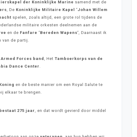
ierskapel der Koninklijke Marine
samend met de
ers
, De
Koninklijke Militaire Kapel ‘Johan Willem
macht
spelen, zoals altijd, een grote rol tijdens de
ederlandse militaire orkesten deelnemen aan de
rve
en de
Fanfare ‘Bereden Wapens’
, Daarnaast ik
van de partij.
 Armed Forces band
, Het
Tamboerkorps van de
abia Dance Center
.
 Koning
en de beste manier om een Royal Salute te
ij elkaar te brengen.
bestaat 275 jaar
, en dat wordt gevierd door middel
eerbetoon aan onze
veteranen
, aan hun hebben wij