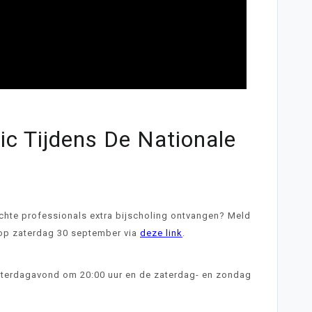
ic Tijdens De Nationale
echte professionals extra bijscholing ontvangen? Meld
 op zaterdag 30 september via
deze link
.
zaterdagavond om 20:00 uur en de zaterdag- en zondag