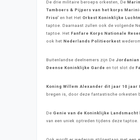
De drie militaire beroeps orkesten, De
Marin
Tamboers & Pijpers van het korps Marini
Friso’
en het Het
Orkest Koninklijke Lucht
taptoe. Daarnaast zullen ook de volgende N
taptoe. Het
Fanfare Korps Nationale Rese
ook het
Nederlands Politieorkest
wederom 
Buitenlandse deelnemers zijn De
Jordanian
Deense Koninklijke Garde
en tot slot de
F
Koning Willem Alexander dit jaar 10 jaar
bregen is, door deze fantastische orkesten b
De
Genie van de Koninklijke Landsmacht 
van een uniek optreden tijdens deze taptoe.
Ook wordt er wederom stilgestaan met een 