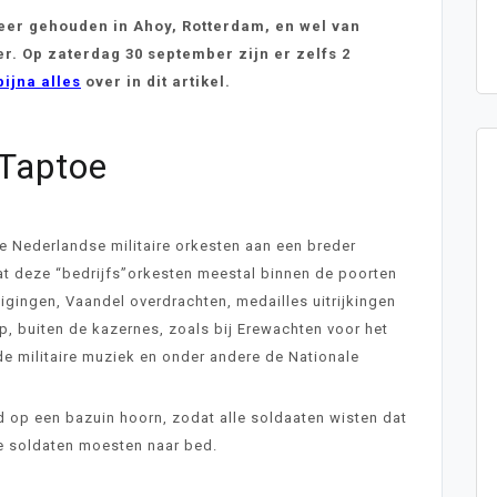
weer gehouden in Ahoy, Rotterdam, en wel van
r. Op zaterdag 30 september zijn er zelfs 2
bijna alles
over in dit artikel.
 Taptoe
Nederlandse militaire orkesten aan een breder
dat deze “bedrijfs”orkesten meestal binnen de poorten
gingen, Vaandel overdrachten, medailles uitrijkingen
p, buiten de kazernes, zoals bij Erewachten voor het
de militaire muziek en onder andere de Nationale
d op een bazuin hoorn, zodat alle soldaaten wisten dat
de soldaten moesten naar bed.