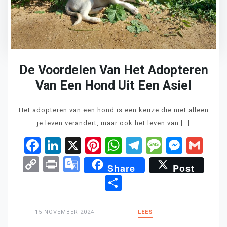
De Voordelen Van Het Adopteren
Van Een Hond Uit Een Asiel
Het adopteren van een hond is een keuze die niet alleen
je leven verandert, maar ook het leven van […]
Facebook
LinkedIn
X
Pinterest
WhatsApp
Telegram
Messag
Mess
Gm
Copy
Print
Google
Share
Post
Link
Translate
Delen
15 NOVEMBER 2024
LEES