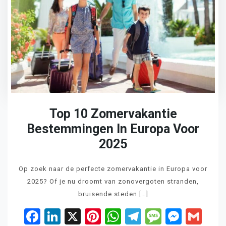
Top 10 Zomervakantie
Bestemmingen In Europa Voor
2025
Op zoek naar de perfecte zomervakantie in Europa voor
2025? Of je nu droomt van zonovergoten stranden,
bruisende steden […]
Facebook
LinkedIn
X
Pinterest
WhatsApp
Telegram
Messag
Mess
Gm