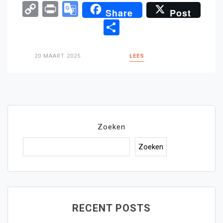
Copy
Print
Google
Share
Post
Link
Translate
Delen
20 MAART 2025
LEES
Zoeken
Zoeken
RECENT POSTS