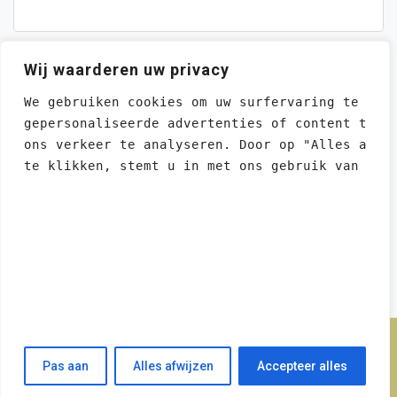
Wij waarderen uw privacy
We gebruiken cookies om uw surfervaring te ver
gepersonaliseerde advertenties of content te t
ons verkeer te analyseren. Door op "Alles acce
te klikken, stemt u in met ons gebruik van coo
CONTACT
Stuur een email voor
adverteringsmogelijkheden
This website uses cookies to ensure you get
the best experience on our website.
Learn more
Got it!
Proudly powered by WordPress
Powered by WebsitePolicies
Pas aan
Alles afwijzen
Accepteer alles
Theme: moina by ashathemes.