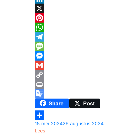
LinkedIn
X
Pinterest
WhatsApp
Telegram
Message
Messenger
Gmail
Copy
Link
Print
Share
Post
Google
Translate
15 mei 2024
29 augustus 2024
Delen
Lees