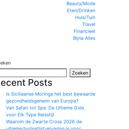
Close
Beauty/Mode
Menu
Eten/Drinken
Huis/Tuin
Travel
Financieel
Bijna Alles
eken
Zoeken
ecent Posts
Is Siciliaanse Moringa het best bewaarde
gezondheidsgeheim van Europa?
Van Safari tot Spa: De Ultieme Gids
voor Elk Type Reisstijl
Waarom de Zwarte Cross 2026 de
ultieme bucketlist-ervaring is voor