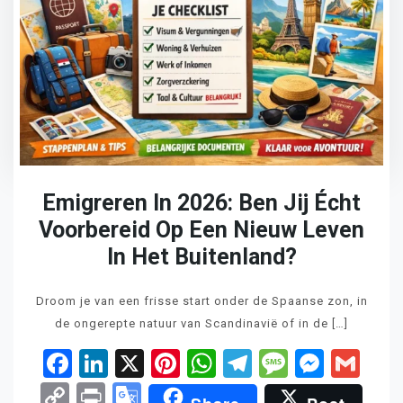
Emigreren In 2026: Ben Jij Écht
Voorbereid Op Een Nieuw Leven
In Het Buitenland?
Droom je van een frisse start onder de Spaanse zon, in
de ongerepte natuur van Scandinavië of in de […]
Facebook
LinkedIn
X
Pinterest
WhatsApp
Telegram
Messag
Mess
Gm
Copy
Print
Google