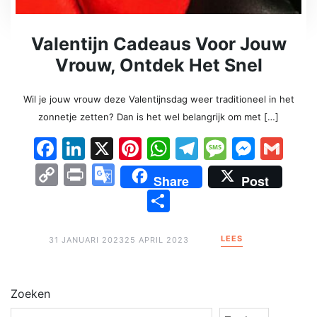
Valentijn Cadeaus Voor Jouw
Vrouw, Ontdek Het Snel
Wil je jouw vrouw deze Valentijnsdag weer traditioneel in het
zonnetje zetten? Dan is het wel belangrijk om met […]
Facebook
LinkedIn
X
Pinterest
WhatsApp
Telegram
Messag
Mess
Gm
Copy
Print
Google
Share
Post
Link
Translate
Delen
LEES
31 JANUARI 2023
25 APRIL 2023
Zoeken