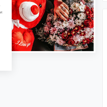
r
et
t
sApp
legram
Message
ogle
anslate
Delen