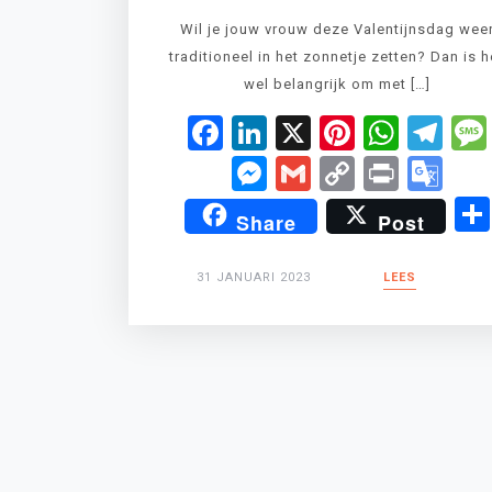
Wil je jouw vrouw deze Valentijnsdag wee
traditioneel in het zonnetje zetten? Dan is h
wel belangrijk om met […]
Facebook
LinkedIn
X
Pinteres
What
Te
Messenger
Gmail
Copy
Print
Go
Link
Tr
Share
Post
31 JANUARI 2023
LEES