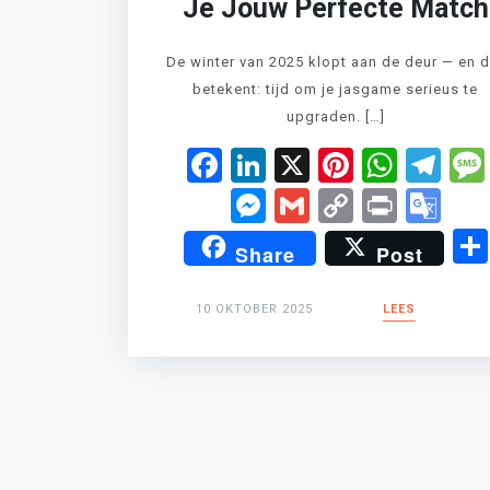
Je Jouw Perfecte Match
De winter van 2025 klopt aan de deur — en d
betekent: tijd om je jasgame serieus te
upgraden. […]
Facebook
LinkedIn
X
Pinteres
What
Te
Messenger
Gmail
Copy
Print
Go
Link
Tr
Share
Post
10 OKTOBER 2025
LEES