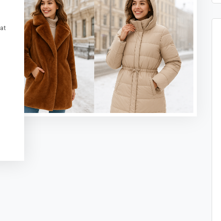
at
t
sApp
legram
Message
ogle
anslate
Delen