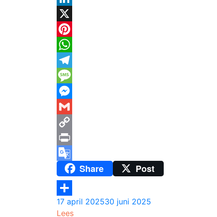
LinkedIn
X
Pinterest
WhatsApp
Telegram
Message
Messenger
Gmail
Copy
Link
Print
Share
Post
Google
Translate
17 april 2025
30 juni 2025
Delen
Lees