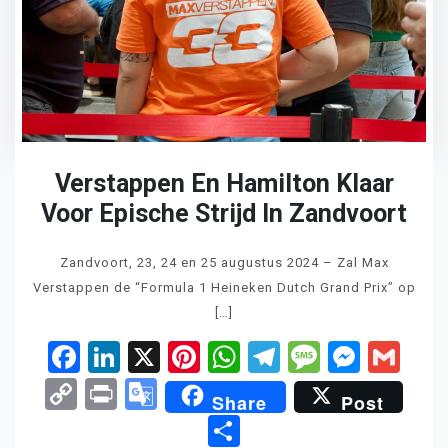
Verstappen En Hamilton Klaar
Voor Epische Strijd In Zandvoort
Zandvoort, 23, 24 en 25 augustus 2024 – Zal Max
Verstappen de “Formula 1 Heineken Dutch Grand Prix” op
[…]
Facebook
LinkedIn
X
Pinterest
WhatsApp
Telegram
Messag
Mess
Gm
Copy
Print
Google
Share
Post
Link
Translate
Delen