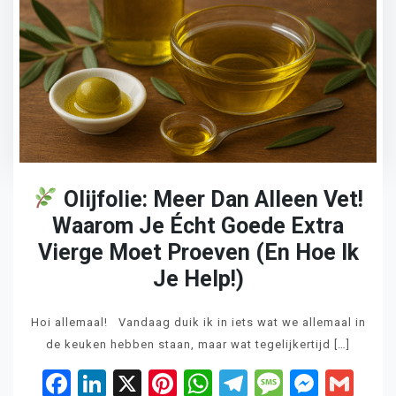
Olijfolie: Meer Dan Alleen Vet!
Waarom Je Écht Goede Extra
Vierge Moet Proeven (en Hoe Ik
Je Help!)
Hoi allemaal! Vandaag duik ik in iets wat we allemaal in
de keuken hebben staan, maar wat tegelijkertijd […]
Facebook
LinkedIn
X
Pinterest
WhatsApp
Telegram
Messag
Mess
Gm