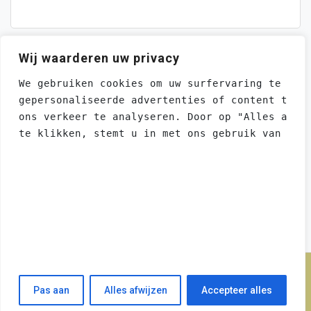
Wij waarderen uw privacy
We gebruiken cookies om uw surfervaring te ver
gepersonaliseerde advertenties of content te t
ons verkeer te analyseren. Door op "Alles acce
te klikken, stemt u in met ons gebruik van coo
CONTACT
Stuur een email voor
adverteringsmogelijkheden
This website uses cookies to ensure you get
the best experience on our website.
Learn more
Got it!
Proudly powered by WordPress
Powered by WebsitePolicies
Pas aan
Alles afwijzen
Accepteer alles
Theme: moina by ashathemes.