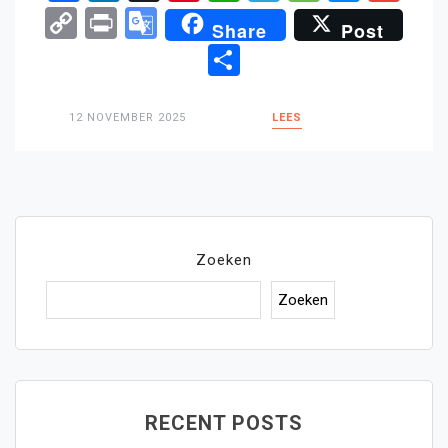
Copy
Print
Google
Share
Post
Link
Translate
Delen
12 NOVEMBER 2025
LEES
Zoeken
Zoeken
RECENT POSTS