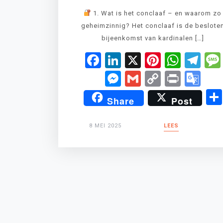
1. Wat is het conclaaf – en waarom zo
geheimzinnig? Het conclaaf is de beslote
bijeenkomst van kardinalen […]
Facebook
LinkedIn
X
Pinteres
What
Te
Messenger
Gmail
Copy
Print
Go
Link
Tr
Share
Post
8 MEI 2025
LEES