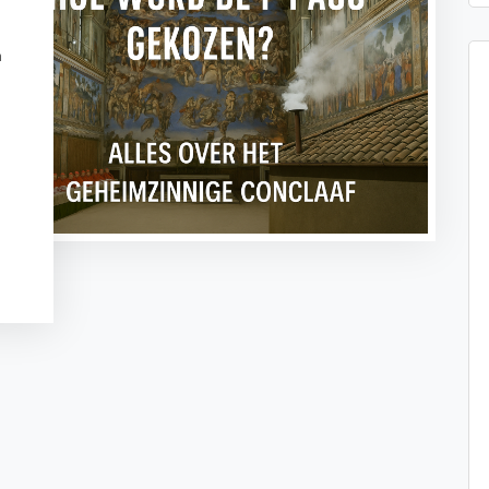
n
t
sApp
legram
Message
ogle
anslate
Delen