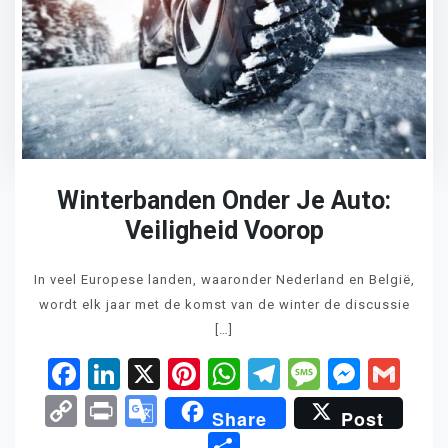
Winterbanden Onder Je Auto:
Veiligheid Voorop
In veel Europese landen, waaronder Nederland en België,
wordt elk jaar met de komst van de winter de discussie
[…]
Facebook
LinkedIn
X
Pinterest
WhatsApp
Telegram
Messag
Mess
Gm
Copy
Print
Google
Share
Post
Link
Translate
Delen