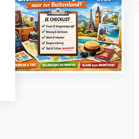
t
sApp
legram
Message
ogle
anslate
Delen