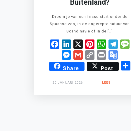
Buitenland?
Droom je van een frisse start onder de
Spaanse zon, in de ongerepte natuur van
Scandinavië of in de […]
Facebook
LinkedIn
X
Pinteres
What
Te
Messenger
Gmail
Copy
Print
Go
Link
Tr
Share
Post
20 JANUARI 2026
LEES