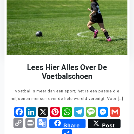
Lees Hier Alles Over De
Voetbalschoen
Voetbal is meer dan een sport; het is een passie die
miljoenen mensen over de hele wereld verenigt. Voor […]
Facebook
LinkedIn
X
Pinterest
WhatsApp
Telegram
Messag
Mess
Gm
Copy
Print
Google
Share
Post
Link
Translate
Delen