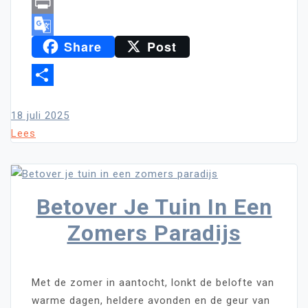
Copy
Link
Print
Share
Post
Google
Translate
Delen
18 juli 2025
Lees
Betover Je Tuin In Een
Zomers Paradijs
Met de zomer in aantocht, lonkt de belofte van
warme dagen, heldere avonden en de geur van