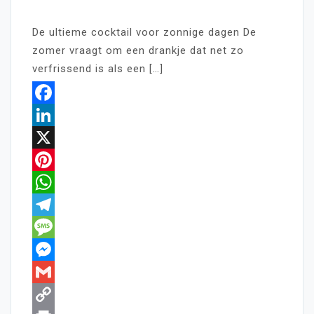
De ultieme cocktail voor zonnige dagen De
zomer vraagt om een drankje dat net zo
verfrissend is als een […]
Facebook
LinkedIn
X
Pinterest
WhatsApp
Telegram
Message
Messenger
Gmail