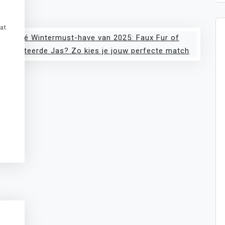
at
t
sApp
legram
Message
ogle
anslate
Delen