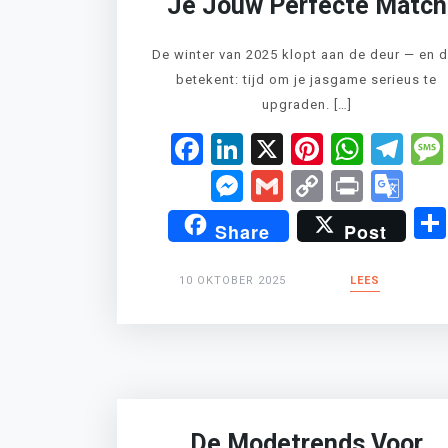
Je Jouw Perfecte Match
De winter van 2025 klopt aan de deur — en d
betekent: tijd om je jasgame serieus te
upgraden. […]
Facebook
LinkedIn
X
Pinteres
What
Te
Messenger
Gmail
Copy
Print
Go
Link
Tr
Share
Post
10 OKTOBER 2025
LEES
De Modetrends Voor