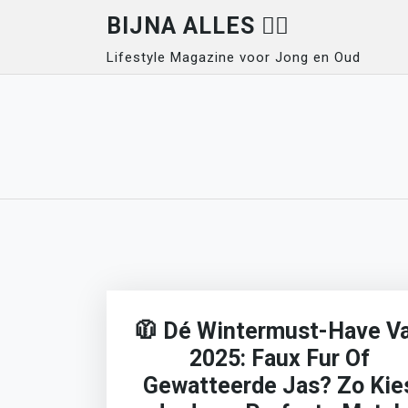
Skip
BIJNA ALLES 👍🏽
to
Lifestyle Magazine voor Jong en Oud
content
🧥 Dé Wintermust-Have V
2025: Faux Fur Of
Gewatteerde Jas? Zo Kie