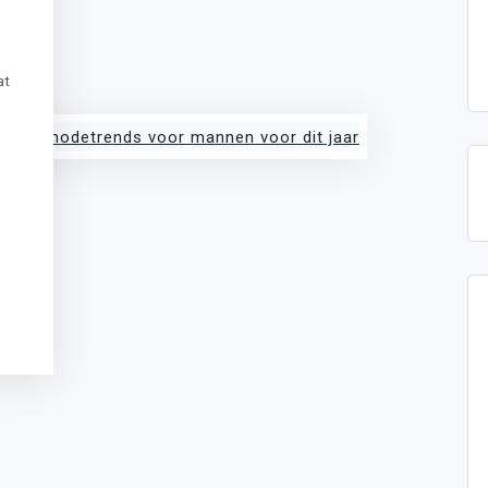
at
t
sApp
legram
Message
ogle
anslate
Delen