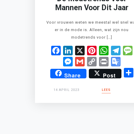
Mannen Voor Dit Jaar
Voor vrouwen weten we meestal wel snel w
er in de mode is. Alleen, wat zijn nou
modetrends voor […]
Facebook
LinkedIn
X
Pinteres
What
Te
Messenger
Gmail
Copy
Print
Go
Link
Tr
Share
Post
14 APRIL 2023
LEES