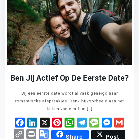
Ben Jij Actief Op De Eerste Date?
Bij een eerste date wordt al vaak geneigd naar
romantische afspraakjes. Denk bijvoorbeeld aan het
kijken van een film […]
Facebook
LinkedIn
X
Pinterest
WhatsApp
Telegram
Messag
Mess
Gm
Copy
Print
Google
Share
Post