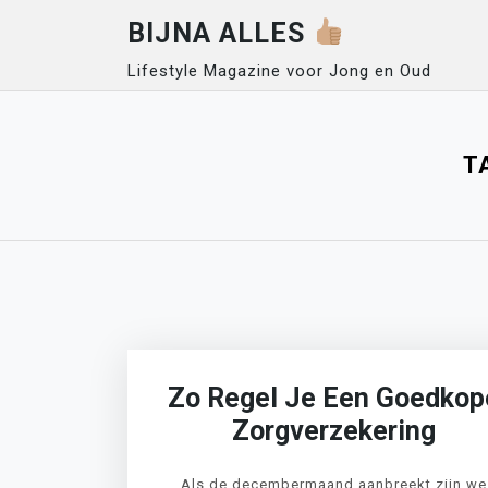
Skip
BIJNA ALLES
to
content
Lifestyle Magazine voor Jong en Oud
T
Zo Regel Je Een Goedkop
Zorgverzekering
Als de decembermaand aanbreekt zijn we