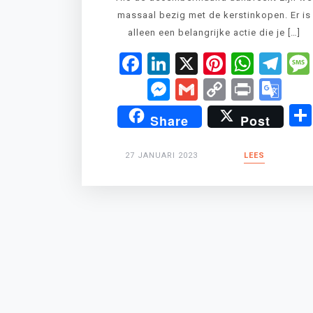
massaal bezig met de kerstinkopen. Er is
alleen een belangrijke actie die je […]
Facebook
LinkedIn
X
Pinteres
What
Te
Messenger
Gmail
Copy
Print
Go
Link
Tr
Share
Post
27 JANUARI 2023
LEES