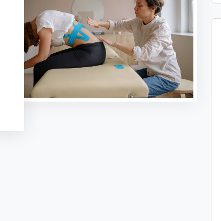
t
sApp
legram
Message
ogle
anslate
Delen