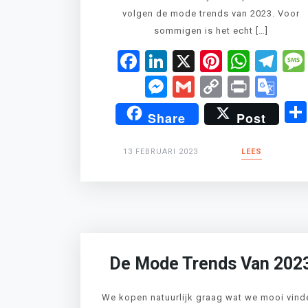
volgen de mode trends van 2023. Voor
sommigen is het echt […]
Facebook
LinkedIn
X
Pinteres
What
Te
Messenger
Gmail
Copy
Print
Go
Link
Tr
Share
Post
13 FEBRUARI 2023
LEES
De Mode Trends Van 202
We kopen natuurlijk graag wat we mooi vind