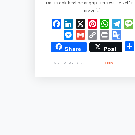
Dat is ook heel belangrijk. Iets wat je zelf n
mooi […]
Facebook
LinkedIn
X
Pinteres
What
Te
Messenger
Gmail
Copy
Print
Go
Link
Tr
Share
Post
5 FEBRUARI 2023
LEES