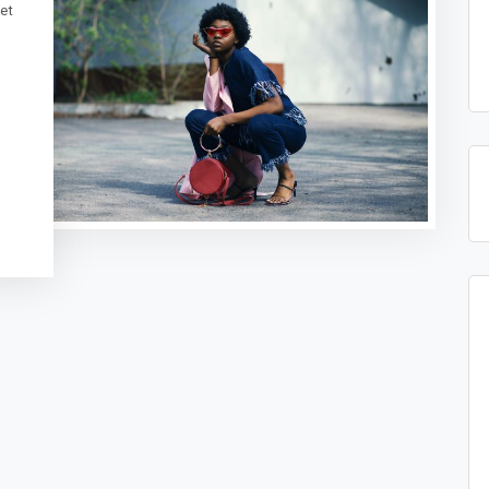
iet
t
sApp
legram
Message
ogle
anslate
Delen