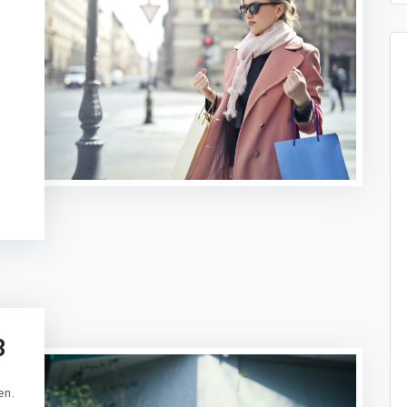
t
sApp
legram
Message
ogle
anslate
Delen
3
en.