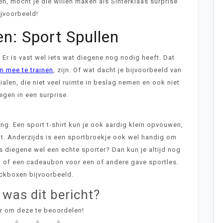
n, mocht je die willen maken als Sinterklaas surprise
ijvoorbeeld!
n: Sport Spullen
r is vast wel iets wat diegene nog nodig heeft. Dat
 mee te trainen
, zijn. Of wat dacht je bijvoorbeeld van
ialen, die niet veel ruimte in beslag nemen en ook niet
egen in een surprise.
g. Een sport t-shirt kun je ook aardig klein opvouwen,
t. Anderzijds is een sportbroekje ook wel handig om
is diegene wel een echte sporter? Dan kun je altijd nog
 of een cadeaubon voor een of andere gave sportles.
ckboxen bijvoorbeeld.
 was dit bericht?
er om deze te beoordelen!