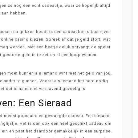
gen ze nog een echt cadeautje, waar ze hopelijk altijd
 aan hebben.
rassen en gokken houdt is een cadeaubon uitschrijven
 online casino kiezen. Spreek af dat je geld stort, wat
t mag worden. Met een beetje geluk ontvangt de speler
at gestorte geld in te zetten al een hoop winnen.
tegen moet kunnen als iemand wint met het geld van jou.
de ander te gunnen. Vooral als iemand het hard nodig
eet dat iemand niet verslavend gevoelig is.
en: Een Sieraad
 het meest populaire en gevraagde cadeau. Een sieraad
langlijstje. Het is dan ook een heel geschikt cadeau om
klein en past het daardoor gemakkelijk in een surprise.