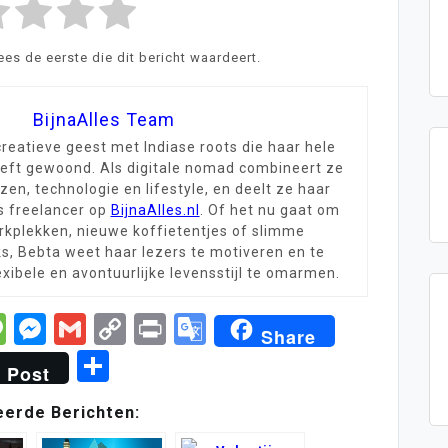
s de eerste die dit bericht waardeert.
BijnaAlles Team
creatieve geest met Indiase roots die haar hele
eeft gewoond. Als digitale nomad combineert ze
zen, technologie en lifestyle, en deelt ze haar
ls freelancer op
BijnaAlles.nl
. Of het nu gaat om
rkplekken, nieuwe koffietentjes of slimme
ks, Bebta weet haar lezers te motiveren en te
xibele en avontuurlijke levensstijl te omarmen.
st
tsApp
legram
Message
Messenger
Gmail
Copy
Print
Google
Share
Link
Translate
Delen
Post
eerde Berichten: