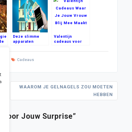
gie
Deze slimme
Valentijn
de
apparaten
cadeaus voor
bestaan ook
jouw vrouw,
voor jouw woning
ontdek het snel
lles
Cadeaus
 verbeteren, 
te tonen en 
accepteren" 
WAAROM JE GELNAGELS ZOU MOETEN
 cookies.
HEBBEN
e Voor Jouw Surprise
”