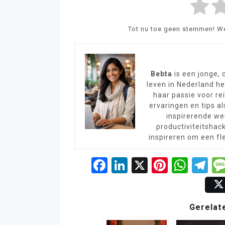
Tot nu toe geen stemmen! Wee
Bebta
is een jonge, 
leven in Nederland h
haar passie voor rei
ervaringen en tips a
inspirerende we
productiviteitshac
inspireren om een fle
Facebook
LinkedIn
X
Pintere
Wha
Te
Gerelat