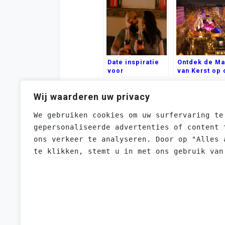
Date inspiratie
Ontdek de Ma
voor
van Kerst op 
Valentijnsdag
Beste 5
Kerstmarkten
Wij waarderen uw privacy
van België
Bijna A
We gebruiken cookies om uw surfervaring te
gepersonaliseerde advertenties of content 
ons verkeer te analyseren. Door op "Alles 
Bericht
te klikken, stemt u in met ons gebruik van
Navigatie
One Thought On “
Inspirati
Pingback:
MyBlog