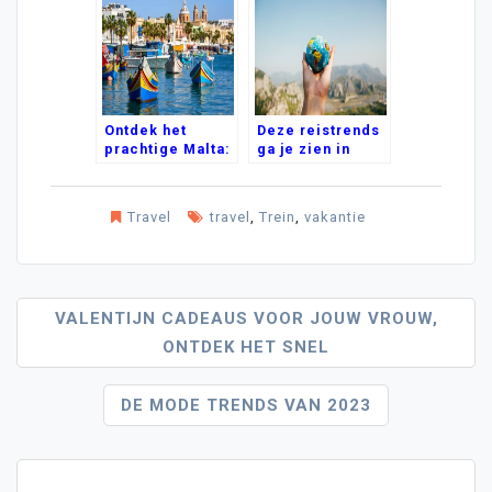
Ontdek het
Deze reistrends
prachtige Malta:
ga je zien in
een vakantie
2023
eiland vol
geschiedenis en
Travel
travel
,
Trein
,
vakantie
cultuur
Bericht
VALENTIJN CADEAUS VOOR JOUW VROUW,
ONTDEK HET SNEL
Navigatie
DE MODE TRENDS VAN 2023