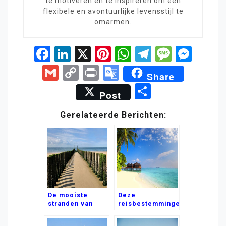
te motiveren en te inspireren om een
flexibele en avontuurlijke levensstijl te
omarmen.
Facebook
LinkedIn
X
Pinterest
WhatsApp
Telegram
Messa
Mes
Gmail
Copy
Print
Google
Share
Link
Translate
Delen
Post
Gerelateerde Berichten:
De mooiste
Deze
stranden van
reisbestemmingen
Nederland
worden populair
in 2023