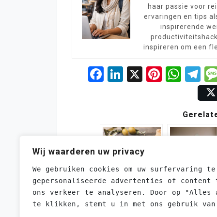
haar passie voor rei
ervaringen en tips a
inspirerende we
productiviteitshac
inspireren om een fle
Facebook
LinkedIn
X
Pintere
Wha
Te
Gerelat
Wij waarderen uw privacy
We gebruiken cookies om uw surfervaring te
gepersonaliseerde advertenties of content 
Extra virgin
Zo regel je e
ons verkeer te analyseren. Door op "Alles 
olijfolie: Een
goedkope
te klikken, stemt u in met ons gebruik van
gezonde keuze
zorgverzeker
voor hart en