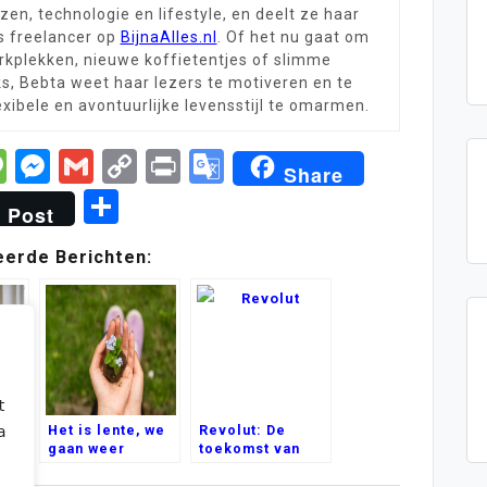
zen, technologie en lifestyle, en deelt ze haar
ls freelancer op
BijnaAlles.nl
. Of het nu gaat om
rkplekken, nieuwe koffietentjes of slimme
ks, Bebta weet haar lezers te motiveren en te
xibele en avontuurlijke levensstijl te omarmen.
st
tsApp
legram
Message
Messenger
Gmail
Copy
Print
Google
Share
Link
Translate
Delen
Post
eerde Berichten:
 verbeteren, 
te tonen en 
en
Het is lente, we
Revolut: De
accepteren" 
gaan weer
toekomst van
 cookies.
ing
heerlijk
bankieren
tuinieren